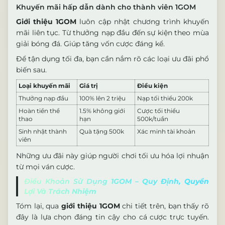
Khuyến mãi hấp dẫn dành cho thành viên 1GOM
Giới thiệu 1GOM
luôn cập nhật chương trình khuyến
mãi liên tục. Từ thưởng nạp đầu đến sự kiện theo mùa
giải bóng đá. Giúp tăng vốn cược đáng kể.
Để tận dụng tối đa, bạn cần nắm rõ các loại ưu đãi phổ
biến sau.
Loại khuyến mãi
Giá trị
Điều kiện
Thưởng nạp đầu
100% lên 2 triệu
Nạp tối thiểu 200k
Hoàn tiền thể
1.5% không giới
Cược tối thiểu
thao
hạn
500k/tuần
Sinh nhật thành
Quà tặng 500k
Xác minh tài khoản
viên
Những ưu đãi này giúp người chơi tối ưu hóa lợi nhuận
từ mọi ván cược.
Điều Khoản Sử Dụng
1GOM – Quy Định, Quyền
Lợi Và Trách Nhiệm
Tóm lại, qua
giới thiệu 1GOM
chi tiết trên, bạn thấy rõ
đây là lựa chọn đáng tin cậy cho cá cược trực tuyến.