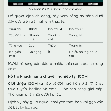
So sánh 1GOM với các nhà cái khác
Để quyết định dễ dàng, hãy xem bảng so sánh dưới
đây dựa trên trải nghiệm thực tế.
Tiêu chí
1GOM
Đối thủ A
Đối thủ B
Tốc độ link
Nhanh
Thường
Trung bình
nhất
chặn
Tỷ lệ kèo
Cao
Thấp
Trung bình
Khuyến
Đa dạng
Ít
Nhiều nhưng phức
mãi
tạp
1GOM rõ ràng dẫn đầu ở nhiều khía cạnh quan trọng
nhất.
Hỗ trợ khách hàng chuyên nghiệp tại 1GOM
Giới thiệu 1GOM
tự hào về đội ngũ hỗ trợ 24/7. Chat
trực tuyến, hotline và email luôn sẵn sàng giải đáp.
Thời gian phản hồi dưới 1 phút.
Dịch vụ này giúp người chơi yên tâm hơn khi gặp vấn
đề bất kỳ lúc nào.