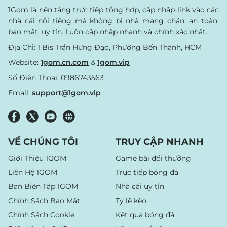
1Gom là nền tảng trực tiếp tổng hợp, cập nhập link vào các
nhà cái nổi tiếng mà không bị nhà mạng chặn, an toàn,
bảo mật, uy tín. Luôn cập nhập nhanh và chính xác nhất.
Địa Chỉ: 1 Bis Trần Hưng Đạo, Phường Bến Thành, HCM
Website:
1gom.cn.com
&
1gom.vip
Số Điện Thoại: 0986743563
Email:
support@1gom.vip
VỀ CHÚNG TÔI
TRUY CẬP NHANH
Giới Thiệu 1GOM
Game bài đổi thưởng
Liên Hệ 1GOM
Trực tiếp bóng đá
Ban Biên Tập 1GOM
Nhà cái uy tín
Chính Sách Bảo Mật
Tỷ lệ kèo
Chính Sách Cookie
Kết quả bóng đá