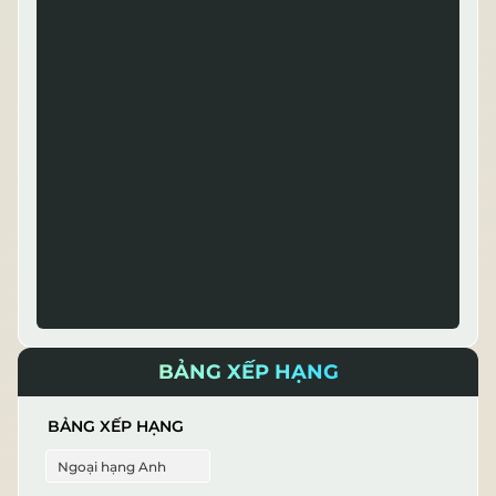
BẢNG XẾP HẠNG
BẢNG XẾP HẠNG
Ngoại hạng Anh