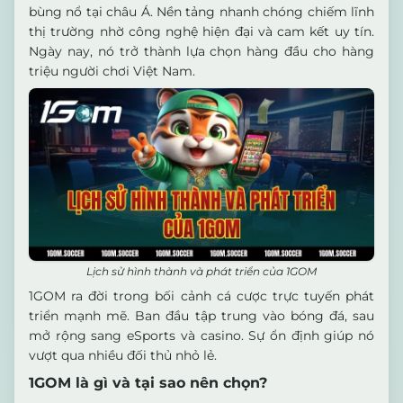
bùng nổ tại châu Á. Nền tảng nhanh chóng chiếm lĩnh
thị trường nhờ công nghệ hiện đại và cam kết uy tín.
Ngày nay, nó trở thành lựa chọn hàng đầu cho hàng
triệu người chơi Việt Nam.
Lịch sử hình thành và phát triển của 1GOM
1GOM ra đời trong bối cảnh cá cược trực tuyến phát
triển mạnh mẽ. Ban đầu tập trung vào bóng đá, sau
mở rộng sang eSports và casino. Sự ổn định giúp nó
vượt qua nhiều đối thủ nhỏ lẻ.
1GOM là gì và tại sao nên chọn?