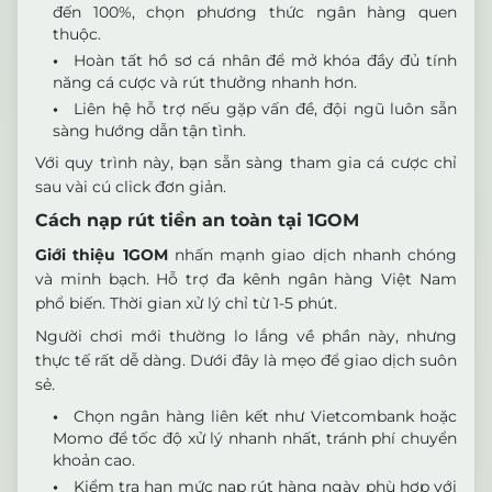
đến 100%, chọn phương thức ngân hàng quen
thuộc.
Hoàn tất hồ sơ cá nhân để mở khóa đầy đủ tính
năng cá cược và rút thưởng nhanh hơn.
Liên hệ hỗ trợ nếu gặp vấn đề, đội ngũ luôn sẵn
sàng hướng dẫn tận tình.
Với quy trình này, bạn sẵn sàng tham gia cá cược chỉ
sau vài cú click đơn giản.
Cách nạp rút tiền an toàn tại 1GOM
Giới thiệu 1GOM
nhấn mạnh giao dịch nhanh chóng
và minh bạch. Hỗ trợ đa kênh ngân hàng Việt Nam
phổ biến. Thời gian xử lý chỉ từ 1-5 phút.
Người chơi mới thường lo lắng về phần này, nhưng
thực tế rất dễ dàng. Dưới đây là mẹo để giao dịch suôn
sẻ.
Chọn ngân hàng liên kết như Vietcombank hoặc
Momo để tốc độ xử lý nhanh nhất, tránh phí chuyển
khoản cao.
Kiểm tra hạn mức nạp rút hàng ngày phù hợp với