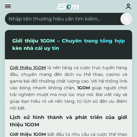
Giới thiệu 1GOM – Chuyên trang tổng hợp
kèo nhà cái uy tín
Giới thiệu 1GOM
là nền tảng cá cược trực tuyến hàng
đầu, chuyên mang đến dịch vụ thể thao, casino và
game bài đổi thưởng chất lượng cao. Với hệ thống link
vào bóng nhanh không chặn,
1GOM
giúp người chơi
trải nghiệm mượt mà mọi lúc mọi nơi. Bài viết này sẽ
giúp bạn hiểu rõ về nền tảng, từ lịch sử đến ưu điểm
nổi bật.
Lịch sử hình thành và phát triển của giới
thiệu 1GOM
Giới thiệu 1GOM
bắt đầu từ nhu cầu cá cược thể thao